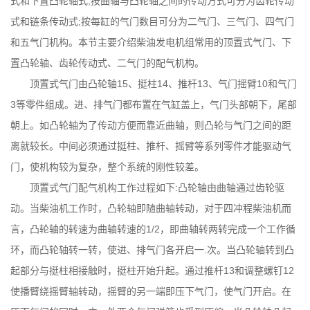
式和下置凸轮轴式;按曲轴与凸轮轴之间的传动方式可分为齿轮传动
式和链条传动式;按每缸的气门数目可分为二气门、三气门、四气门
和五气门机构。本节主要介绍柴油发电机组常用的顶置式气门、下
置凸轮轴、齿轮传动式、二气门的配气机构。
顶置式气门由凸轮轴15、挺柱14、推杆13、气门摇臂10和气门
3等零件组成。进、排气门都布置在气缸盖上，气门头部朝下，尾部
朝上。如凸轮轴为了传动方便而靠近曲轴，则凸轮与气门之间的距
离就较长。中间必须通过挺柱、推杆、摇臂等系列零件才能驱动气
门，使机构较为复杂，整个系统的刚性较差。
顶置式气门配气机构工作过程如下:凸轮轴由曲轴通过齿轮驱
动。当柴油机工作时，凸轮轴即随曲轴转动，对于四冲程柴油机而
言，凸轮轴的转速为曲轴转速的1/2，即曲轴转两转完成一个工作循
环，而凸轮轴转一转，使进、排气门各开启一.次。当凸轮轴转到凸
起部分与挺柱相接触时，挺柱开始升起。通过推杆13和调整螺钉12
使播臂绕摇臂轴转动，摇臂的另一端即压下气门，使气门开启。在