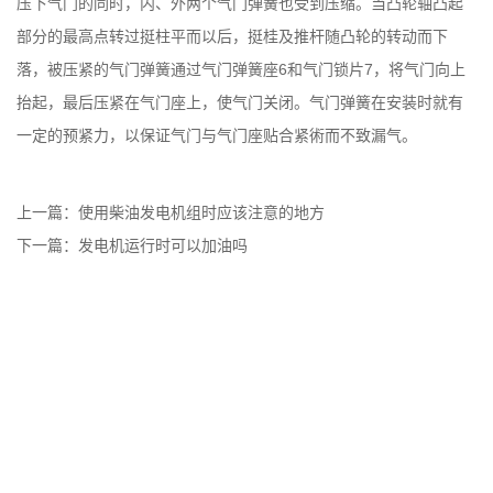
压下气门的同时，内、外两个气门弹簧也受到压缩。当凸轮轴凸起
部分的最高点转过挺柱平而以后，挺桂及推杆随凸轮的转动而下
落，被压紧的气门弹簧通过气门弹簧座6和气门锁片7，将气门向上
抬起，最后压紧在气门座上，使气门关闭。气门弹簧在安装时就有
一定的预紧力，以保证气门与气门座贴合紧術而不致漏气。
上一篇：
使用柴油发电机组时应该注意的地方
下一篇：
发电机运行时可以加油吗