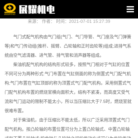
发电机的配气机构
来源： 作者： 时间：2021-07-01 15:27:39
气门式配气机构由气门组(气门、气门导管、气门座及气门弹簧
等)和气门传动组(推杆、摇臂、凸轮轴和正时齿轮等)组成;进排气系
统由空气滤清器、进气管、排气管和消声器等组成。
柴油机配气机构的结构形式较多，按照气门相对于气缸的位置
不同可分为两种形式:气门布置在气缸侧面的称为侧置式气门配气机
构;气门布置在气缸顶部的称为顶置式气门配气机构。采用侧置式气
门配气机构布置的燃烧室横向面积大，结构不紧凑，而高度又受气
流和气门运动的限制不能太小，所以当压缩比大于7.5时，燃烧室就
很难布置。
对于柴油机，由于压缩比不能太低，所以广泛采用顶置式气门
配气机构。按凸轮轴的布置位置可分为上置凸轮轴式、中置凸轮轴