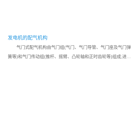
发电机的配气机构
气门式配气机构由气门组(气门、气门导管、气门座及气门弹
簧等)和气门传动组(推杆、摇臂、凸轮轴和正时齿轮等)组成;进排
气系统由空气滤清器、进气管、排气管和消声器等组成。...