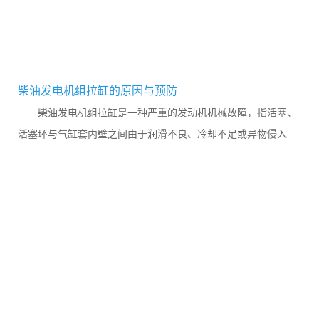
柴油发电机组拉缸的原因与预防
柴油发电机组拉缸是一种严重的发动机机械故障，指活塞、
活塞环与气缸套内壁之间由于润滑不良、冷却不足或异物侵入，
发生剧烈摩擦甚至金属熔着，导致缸壁表面出现严重划痕、拉槽
或...