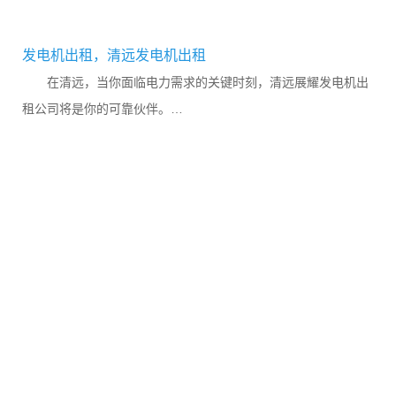
发电机出租，清远发电机出租
在清远，当你面临电力需求的关键时刻，清远展耀发电机出
租公司将是你的可靠伙伴。
我们提供全方位的发电机出租服务，涵盖静音发电机出租、大功
率发电机出租、柴油发电机出租等...