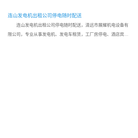
连山发电机出租公司停电随时配送
连山发电机出租公司停电随时配送，清远市展耀机电设备有
限公司，专业从事发电机、发电车租赁，工厂房停电、酒店宾馆
临时用电、演艺拍摄补电、展示灯光用电、商务办公发电、居
民...