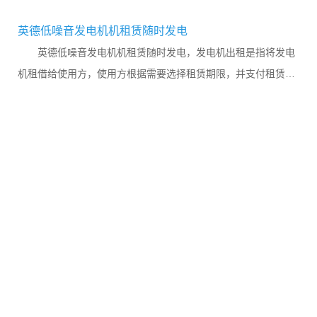
英德低噪音发电机机租赁随时发电
英德低噪音发电机机租赁随时发电，发电机出租是指将发电
机租借给使用方，使用方根据需要选择租赁期限，并支付租赁费
用。租赁期间，发电机的所有权属于租赁方，使用方只享有使用
权。...