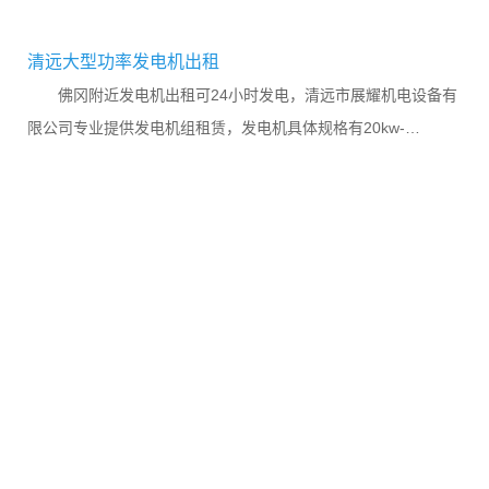
清远大型功率发电机出租
佛冈附近发电机出租可24小时发电，清远市展耀机电设备有
限公司专业提供发电机组租赁，发电机具体规格有20kw-
2000kw，能随时为广大客户提供国产及进口（三菱、康明斯、
沃尔沃）柴油发...