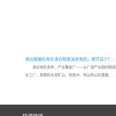
清远展耀机电在清远租柴油发电机，避开这3个专业误区，不花冤枉钱
清远地形多样，产业覆盖广——从广清产业园的制造
业工厂、英德的水泥矿山，到连州、阳山的山区基建，再
到清城、清新的水产养殖和旅游度假区，应急或临时用电
需求非常普遍...