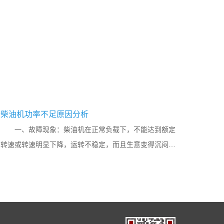
柴油机功率不足原因分析
一、故障现象：柴油机在正常负载下，不能达到额定
转速或转速明显下降，运转不稳定，而且生意变得沉闷无
力，极易自动熄火。 二、原因分析：根据影响柴油机功
率的有关因素，从气缸密封...