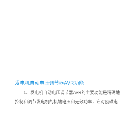
发电机自动电压调节器AVR功能
1、发电机自动电压调节器AVR的主要功能是精确地
控制和调节发电机的机端电压和无效功率，它对励磁电压
快速作出反应，响应时间为几个毫秒。主要由测量比较、
综合放大和移相发三...