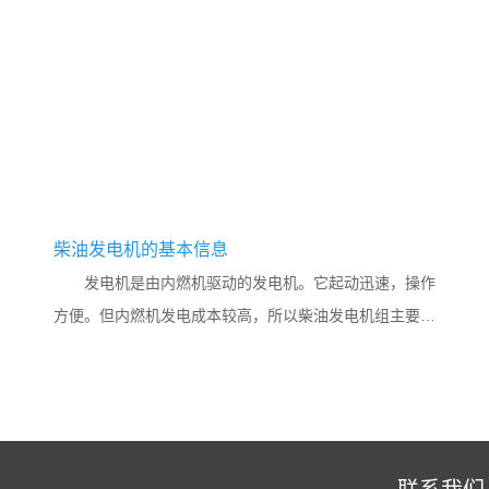
柴油发电机的基本信息
发电机是由内燃机驱动的发电机。它起动迅速，操作
方便。但内燃机发电成本较高，所以柴油发电机组主要用
作应急备用电源，或在流动电站和一些大电网还没有到达
的地区使用。柴油发...