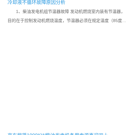
冷却液不循环故障原因分析
1、柴油发电机组节温器故障 发动机燃烧室内装有节温器，
目的在于控制发动机燃烧温度，节温器必须在规定温度（85度）
完全打开有助于小循环，如果没有节温器，冷却液不能保持循环
温度...