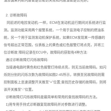
油渗漏来判断内层管是否密封失效和内层油管是否完好。
2. 诊断故障码
同前述的电控发动机-一样，ECM在发动机运行期间对系统进行监
测。监测功能采用两个报警系统，一个用于监测电子控制的燃油系
统，另一个用于监测发动机保护系统，如果ECM发现某一传感器的
信号超出正常范围，仪表板上的黄色或红色报警灯将点亮，并将三
位诊断故 障码记录在ECU中，故障码的获取有4种方法:
通过诊断故障灯闪烁故障码:
当接通电路时黄色和红色报警灯持续点亮，则无当前故障码。如闪
烁则分别的闪烁次数为故障码如图2-45所示，转换至另故障码则需
控制面板上怠速调整开关推至“+”位置;查找历史存储的故障码，则将
该开关推至“-”位置。
诊断故障灯闪烁故障码是最简单和常用的查找故障码的方法。
1)用专用手持式诊断器复现故障码并对参数进行调整。