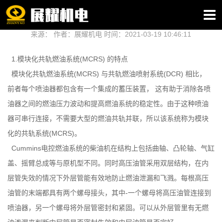
康明斯电控燃油系统及故障诊断
来源： 作者：展耀机电 时间：2021-03-19 10:46:11
1.模块化共轨燃油系统(MCRS) 的特点
模块化共轨燃油系统(MCRS) 与共轨燃油喷射系统(DCR) 相比，
前者每个喷油器都包含有一个集成的蓄压装置， 这有助于消除各喷
油器之间的燃油压力波动和提高燃油系统的稳定性。由于这种喷油
器可串行连接，不需要大型的燃油共轨并联，所以该系统称为模块
化的共轨系统(MCRS)。
Cummins电控燃油系统的柴油机在结构上包括曲轴、凸轮轴、气缸
盖、摇臂总成等与原机型不同。同时高压油管采用双层结构，在内
层管失效的情况下外层管能有效地防止燃油泄漏和飞溅。每根高压
油管的末端都具有两个螺母接头，其中-一个螺母将高压油管连接到
喷油器，另一个螺母将外层管密封和紧固。可以从外层管里有无燃