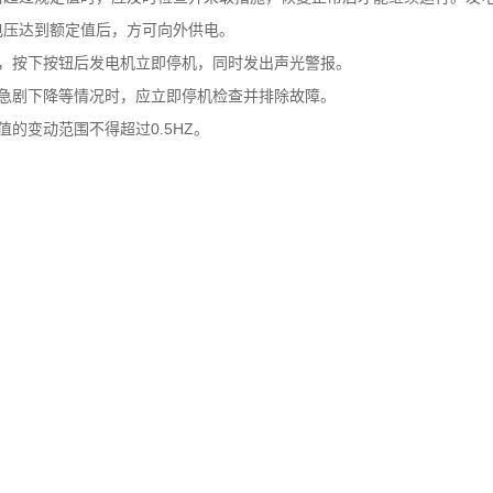
电压达到额定值后，方可向外供电。
，按下按钮后发电机立即停机，同时发出声光警报。
急剧下降等情况时，应立即停机检查并排除故障。
值的变动范围不得超过0.5HZ。