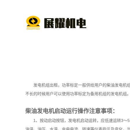
发电机组出租，功率标定一般供给用户的柴油发电机组为常
不长的时候用户可以使用功率标定为备用机组的发电机组。
柴油发电机启动运行操作注意事项：
1、按动启动按钮，发电机启动运转，应低速运转3～
油温、油压、水温、充电电流、转速等仪表指示及变化。