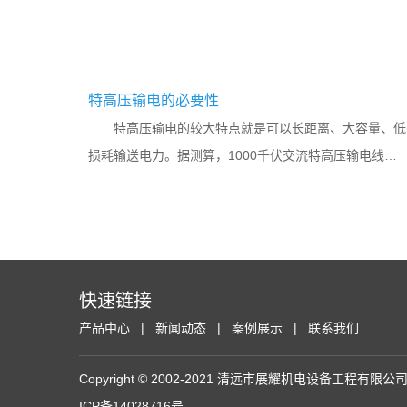
特高压输电的必要性
特高压输电的较大特点就是可以长距离、大容量、低
损耗输送电力。据测算，1000千伏交流特高压输电线路
的输电能力超过...
快速链接
产品中心
新闻动态
案例展示
联系我们
Copyright © 2002-2021 清远市展耀机电设备工程有限
ICP备14028716号