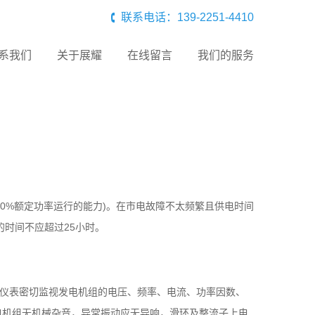
联系电话：139-2251-4410
系我们
关于展耀
在线留言
我们的服务
0%额定功率运行的能力)。在市电故障不太频繁且供电时间
行的时间不应超过25小时。
过仪表密切监视发电机组的电压、频率、电流、功率因数、
电机组无机械杂音，异常振动应无异响，滑环及整流子上电