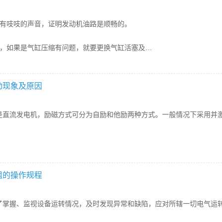
嘴有吱吱的声音，证明发动机油路是顺畅的。
缩，如果是气缸压缩有问题，就要更换气缸活塞及
动现象及原因
是直流发电机，励磁方式可分为自励和他励两种方式。一般情况下采用并
组的操作规程
了掌握、监视设备运转情况，及时发现异常和缺陷，应对所辖一切电气运