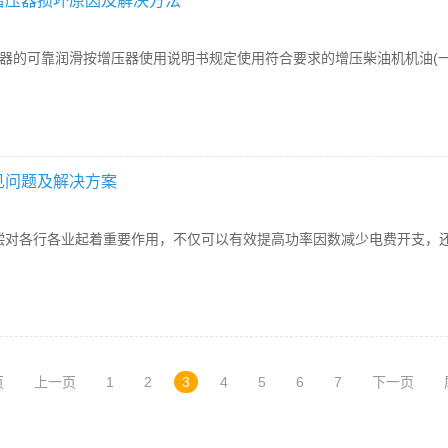
增压器损坏原因及解决方法
压器的可靠润滑按增压器使用说明书规定使用符合要求的增压柴油机机油(一
见问题及解决方案
偿对各行各业起着重要作用，不仅可以有效提高功率因数减少电费开支，
页
上一页
1
2
3
4
5
6
7
下一页